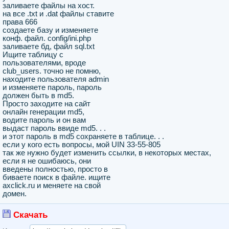
заливаете файлы на хост.
на все .txt и .dat файлы ставите
права 666
создаете базу и изменяете
конф. файл. config/ini.php
заливаете бд, файл sql.txt
Ищите таблицу с
пользователями, вроде
club_users. точно не помню,
находите пользователя admin
и изменяете пароль, пароль
должен быть в md5.
Просто заходите на сайт
онлайн генерации md5,
водите пароль и он вам
выдаст пароль ввиде md5. . .
и этот пароль в md5 сохраняете в таблице. . .
если у кого есть вопросы, мой UIN 33-55-805
так же нужно будет изменить ссылки, в некоторых местах,
если я не ошибаюсь, они
введены полностью, просто в
биваете поиск в файле. ищите
axclick.ru и меняете на свой
домен.
Скачать