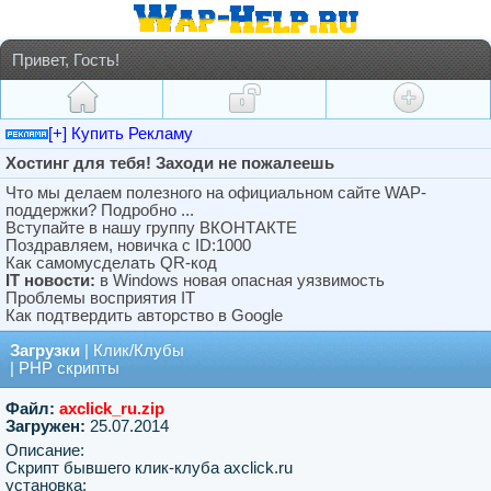
Привет, Гость!
[+] Купить Рекламу
Хостинг для тебя! Заходи не пожалеешь
Что мы делаем полезного на официальном сайте WAP-
поддержки? Подробно ...
Вступайте в нашу группу ВКОНТАКТЕ
Поздравляем, новичка с ID:1000
Как самомусделать QR-код
IT новости:
в Windows новая опасная уязвимость
Проблемы восприятия IT
Как подтвердить авторство в Google
Загрузки
|
Клик/Клубы
|
PHP скрипты
Файл:
axclick_ru.zip
Загружен:
25.07.2014
Описание:
Скрипт бывшего клик-клуба axclick.ru
установка: