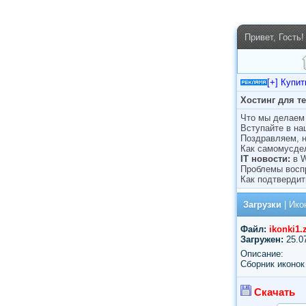
Привет, Гость!
[+] Купи
Хостинг для т
Что мы делаем 
Вступайте в н
Поздравляем, н
Как самомусде
IT новости:
в 
Проблемы восп
Как подтвердит
Загрузки
|
Ико
Файл:
ikonki1.
Загружен:
25.0
Описание:
Сборник иконок
Скачать