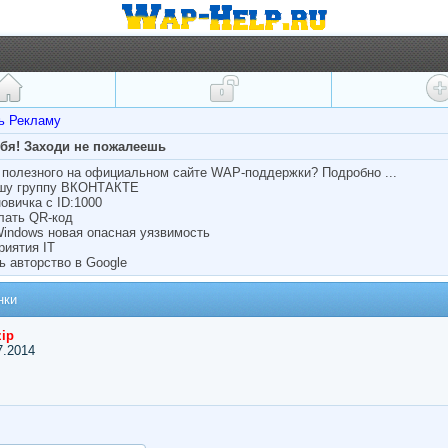
ть Рекламу
ебя! Заходи не пожалеешь
полезного на официальном сайте WAP-поддержки? Подробно ...
ашу группу ВКОНТАКТЕ
овичка с ID:1000
лать QR-код
Windows новая опасная уязвимость
риятия IT
ь авторство в Google
нки
zip
7.2014