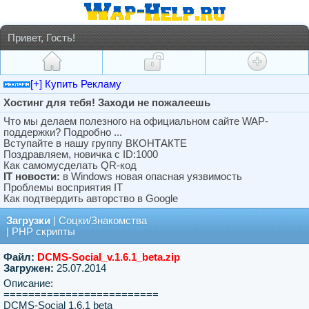
Привет, Гость!
[+] Купить Рекламу
Хостинг для тебя! Заходи не пожалеешь
Что мы делаем полезного на официальном сайте WAP-
поддержки? Подробно ...
Вступайте в нашу группу ВКОНТАКТЕ
Поздравляем, новичка с ID:1000
Как самомусделать QR-код
IT новости:
в Windows новая опасная уязвимость
Проблемы восприятия IT
Как подтвердить авторство в Google
Загрузки
|
Соцки/Знакомства
|
PHP скрипты
Файл:
DCMS-Social_v.1.6.1_beta.zip
Загружен:
25.07.2014
Описание:
=========================
DCMS-Social 1.6.1 beta