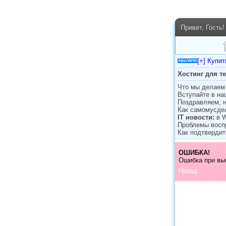
Привет, Гость!
[+] Купи
Хостинг для т
Что мы делаем 
Вступайте в н
Поздравляем, н
Как самомусде
IT новости:
в 
Проблемы восп
Как подтвердит
ОШИБКА!
Ошибка при вы
Назад