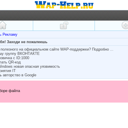
ть Рекламу
ебя! Заходи не пожалеешь
полезного на официальном сайте WAP-поддержки? Подробно ...
ашу группу ВКОНТАКТЕ
овичка с ID:1000
лать QR-код
Windows новая опасная уязвимость
риятия IT
ь авторство в Google
боре файла