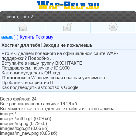
Привет, Гость!
[+] Купить Рекламу
Хостинг для тебя! Заходи не пожалеешь
Что мы делаем полезного на официальном сайте WAP-
поддержки? Подробно ...
Вступайте в нашу группу ВКОНТАКТЕ
Поздравляем, новичка с ID:1000
Как самомусделать QR-код
IT новости:
в Windows новая опасная уязвимость
Проблемы восприятия IT
Как подтвердить авторство в Google
Всего файлов: 24
Вес распакованного архива: 19.29 кб
Вы можете скачать отдельные файлы из этого архива
images/
images/
authh.gif
(0.09 кб)
images/
m.png
(0.79 кб)
images/
logo.gif
(0.66 кб)
images/
m_new.png
(0.85 кб)