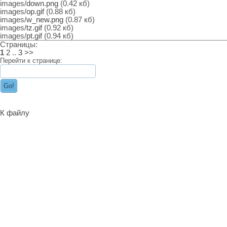
images/
down.png
(0.42 кб)
images/
op.gif
(0.88 кб)
images/
w_new.png
(0.87 кб)
images/
tz.gif
(0.92 кб)
images/
pt.gif
(0.94 кб)
Страницы:
1
2
..
3
>>
Перейти к странице:
К файлу