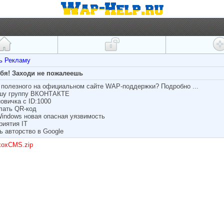
ть Рекламу
ебя! Заходи не пожалеешь
полезного на официальном сайте WAP-поддержки? Подробно ...
ашу группу ВКОНТАКТЕ
овичка с ID:1000
лать QR-код
Windows новая опасная уязвимость
риятия IT
ь авторство в Google
xoxCMS.zip