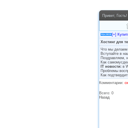
Привет, Гость!
[+] Купи
Хостинг для т
Что мы делаем 
Вступайте в н
Поздравляем, н
Как самомусде
IT новости:
в 
Проблемы восп
Как подтвердит
Комментарии:
o
Всего: 0
Назад