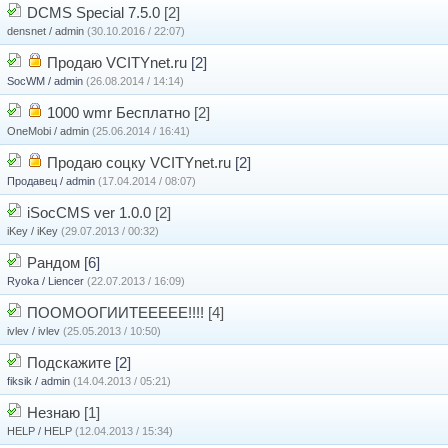
DCMS Special 7.5.0
[2]
densnet / admin
(30.10.2016 / 22:07)
Продаю VCITYnet.ru
[2]
SocWM / admin
(26.08.2014 / 14:14)
1000 wmr Бесплатно
[2]
OneMobi / admin
(25.06.2014 / 16:41)
Продаю соцку VCITYnet.ru
[2]
Продавец / admin
(17.04.2014 / 08:07)
iSocCMS ver 1.0.0
[2]
iKey / iKey
(29.07.2013 / 00:32)
Рандом
[6]
Ryoka / Liencer
(22.07.2013 / 16:09)
ПООМООГИИТЕЕЕЕЕ!!!!
[4]
ivlev / ivlev
(25.05.2013 / 10:50)
Подскажите
[2]
fiksik / admin
(14.04.2013 / 05:21)
Незнаю
[1]
HELP / HELP
(12.04.2013 / 15:34)