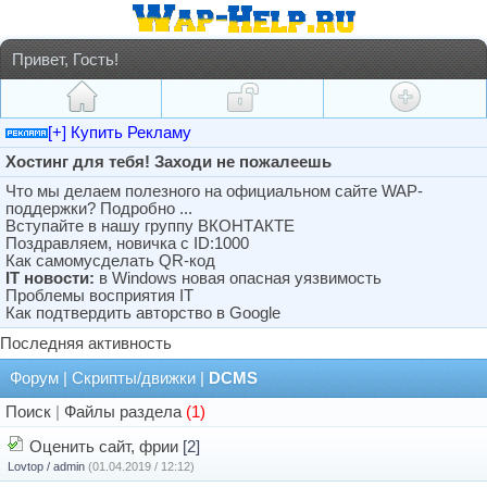
Привет, Гость!
[+] Купить Рекламу
Хостинг для тебя! Заходи не пожалеешь
Что мы делаем полезного на официальном сайте WAP-
поддержки? Подробно ...
Вступайте в нашу группу ВКОНТАКТЕ
Поздравляем, новичка с ID:1000
Как самомусделать QR-код
IT новости:
в Windows новая опасная уязвимость
Проблемы восприятия IT
Как подтвердить авторство в Google
Последняя активность
Форум
|
Скрипты/движки
|
DCMS
Поиск
|
Файлы раздела
(1)
Оценить сайт, фрии
[2]
Lovtop / admin
(01.04.2019 / 12:12)