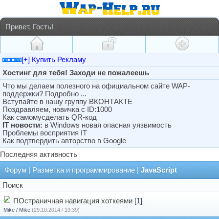
Привет, Гость!
[+] Купить Рекламу
Хостинг для тебя! Заходи не пожалеешь
Что мы делаем полезного на официальном сайте WAP-
поддержки? Подробно ...
Вступайте в нашу группу ВКОНТАКТЕ
Поздравляем, новичка с ID:1000
Как самомусделать QR-код
IT новости:
в Windows новая опасная уязвимость
Проблемы восприятия IT
Как подтвердить авторство в Google
Последняя активность
Форум
|
Разметка и программирование
|
JavaScript
Поиск
ПОстраничная навигация хоткеями
[1]
Mike / Mike
(29.10.2014 / 19:39)