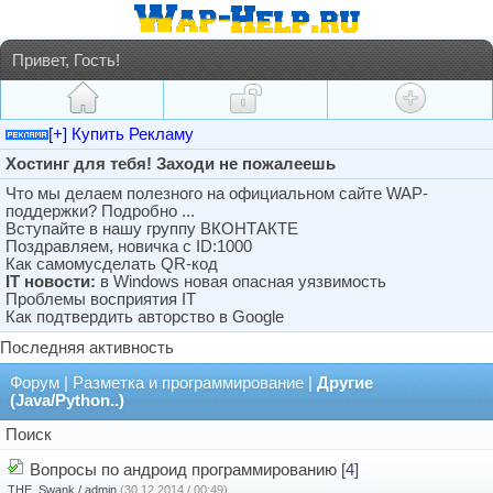
Привет, Гость!
[+] Купить Рекламу
Хостинг для тебя! Заходи не пожалеешь
Что мы делаем полезного на официальном сайте WAP-
поддержки? Подробно ...
Вступайте в нашу группу ВКОНТАКТЕ
Поздравляем, новичка с ID:1000
Как самомусделать QR-код
IT новости:
в Windows новая опасная уязвимость
Проблемы восприятия IT
Как подтвердить авторство в Google
Последняя активность
Форум
|
Разметка и программирование
|
Другие
(Java/Python..)
Поиск
Вопросы по андроид программированию
[4]
THE_Swank / admin
(30.12.2014 / 00:49)