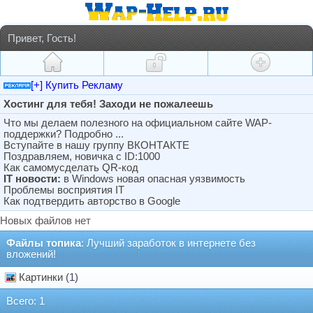
Привет, Гость!
[+] Купить Рекламу
Хостинг для тебя! Заходи не пожалеешь
Что мы делаем полезного на официальном сайте WAP-
поддержки? Подробно ...
Вступайте в нашу группу ВКОНТАКТЕ
Поздравляем, новичка с ID:1000
Как самомусделать QR-код
IT новости:
в Windows новая опасная уязвимость
Проблемы восприятия IT
Как подтвердить авторство в Google
Новых файлов нет
Файлы топика
: Лучший заработок в интернете без
вложений!
Картинки
(1)
Всего: 1