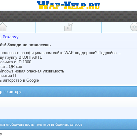
ть Рекламу
ебя! Заходи не пожалеешь
полезного на официальном сайте WAP-поддержки? Подробно ...
ашу группу ВКОНТАКТЕ
овичка с ID:1000
лать QR-код
Windows новая опасная уязвимость
риятия IT
ь авторство в Google
р по автору
лит отображать посты только от выбранных авторов
му