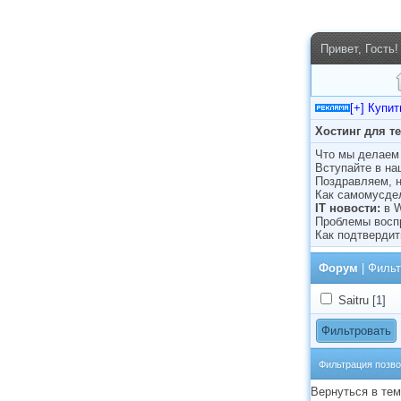
Привет, Гость!
[+] Купи
Хостинг для т
Что мы делаем 
Вступайте в н
Поздравляем, н
Как самомусде
IT новости:
в 
Проблемы восп
Как подтвердит
Форум
| Фильт
Saitru
[1]
Фильтрация позво
Вернуться в те