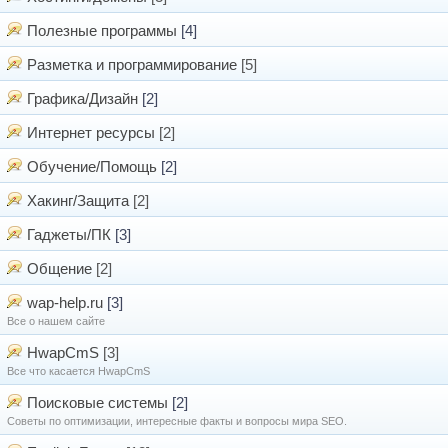
Полезные программы
[4]
Разметка и программирование
[5]
Графика/Дизайн
[2]
Интернет ресурсы
[2]
Обучение/Помощь
[2]
Хакинг/Защита
[2]
Гаджеты/ПК
[3]
Общение
[2]
wap-help.ru
[3]
Все о нашем сайте
HwapCmS
[3]
Все что касается HwapCmS
Поисковые системы
[2]
Советы по оптимизации, интересные факты и вопросы мира SEO.