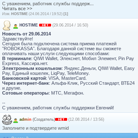
С уважением, работник службы поддерж...
Читать все >>
Изм.
HOSTIME
(24.06.2014 / 19:52)
[1]
HOSTIME
(29.06.2014 / 16:50)
Новость от 29.06.2014
Здравствуйте!
Сегодня была подключена система приема платежей
"ROBOKASSA". Благодаря данной системе вы сможете
оплачивать наши услуги следующими способами:
В терминале
: QIWI Wallet, Элекснет, Мобил Элемент, Pin Pay
Express, Кассира.нет.
Электронным кошельком
: Яндекс.Деньги, QIWI Wallet, Easy
Pay, Единый кошелек, LiqPay, TeleMoney.
Банковской картой
: VISA, MasterCard.
Через интернет-банк
: Альфа-Клик, Русский Стандарт, ВТБ24
и другие.
Сотовые операторы
: МТС, Мегафон.
--
С уважением, работник службы поддержки Евгений!
a
d
m
i
n
(Создатель)
(12.08.2014 / 13:56)
Заполните и подтвердите wmid