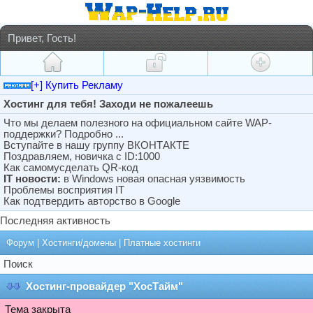
Привет, Гость!
[+] Купить Рекламу
Хостинг для тебя! Заходи не пожалеешь
Что мы делаем полезного на официальном сайте WAP-
поддержки? Подробно ...
Вступайте в нашу группу ВКОНТАКТЕ
Поздравляем, новичка с ID:1000
Как самомусделать QR-код
IT новости:
в Windows новая опасная уязвимость
Проблемы восприятия IT
Как подтвердить авторство в Google
Последняя активность
Форум
|
Хостинги/домены
|
Платные хостинги
Поиск
Хостинг-провайдер "ХосТайм"
Тема закрыта