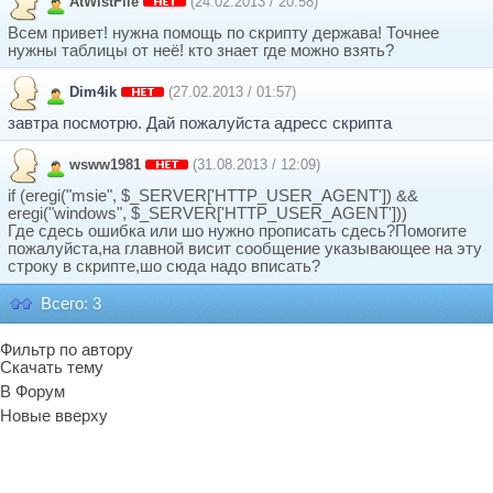
AtWistFile
(24.02.2013 / 20:58)
Всем привет! нужна помощь по скрипту держава! Точнее
нужны таблицы от неё! кто знает где можно взять?
Dim4ik
(27.02.2013 / 01:57)
завтра посмотрю. Дай пожалуйста адресс скрипта
wsww1981
(31.08.2013 / 12:09)
if (eregi("msie", $_SERVER['HTTP_USER_AGENT']) &&
eregi("windows", $_SERVER['HTTP_USER_AGENT']))
Где сдесь ошибка или шо нужно прописать сдесь?Помогите
пожалуйста,на главной висит сообщение указывающее на эту
строку в скрипте,шо сюда надо вписать?
Всего: 3
Фильтр по автору
Скачать тему
В Форум
Новые вверху