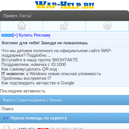
Привет, Гость!
[+] Купить Рекламу
Хостинг для тебя! Заходи не пожалеешь
Что мы делаем полезного на официальном сайте WAP-
поддержки? Подробно ...
Вступайте в нашу группу ВКОНТАКТЕ
Поздравляем, новичка с ID:1000
Как самомусделать QR-код
IT новости:
в Windows новая опасная уязвимость
Проблемы восприятия IT
Как подтвердить авторство в Google
Последняя активность
Форум
|
Скрипты/движки
|
Прочее
Поиск
Нужна помощь по скрипту