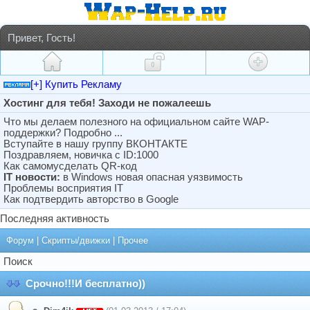
Привет, Гость!
[+] Купить Рекламу
Хостинг для тебя! Заходи не пожалеешь
Что мы делаем полезного на официальном сайте WAP-
поддержки? Подробно ...
Вступайте в нашу группу ВКОНТАКТЕ
Поздравляем, новичка с ID:1000
Как самомусделать QR-код
IT новости:
в Windows новая опасная уязвимость
Проблемы восприятия IT
Как подтвердить авторство в Google
Последняя активность
Форум
|
Скрипты/движки
|
Прочее
Поиск
Срочно!!!И бесплатно))