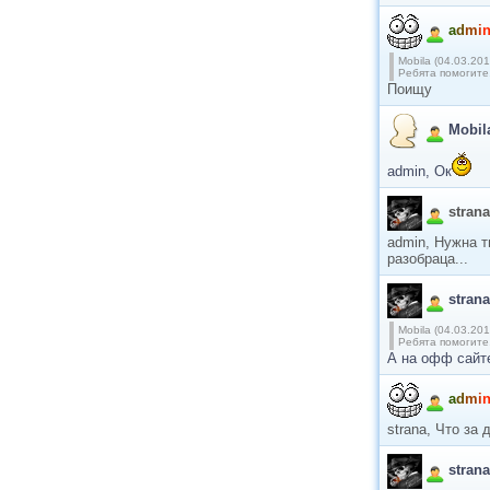
a
d
m
i
Mobila (04.03.201
Ребята помогите,
Поищу
Mobil
admin, Ок
strana
admin, Нужна 
разобраца...
strana
Mobila (04.03.201
Ребята помогите,
А на офф сайт
a
d
m
i
strana, Что за 
strana