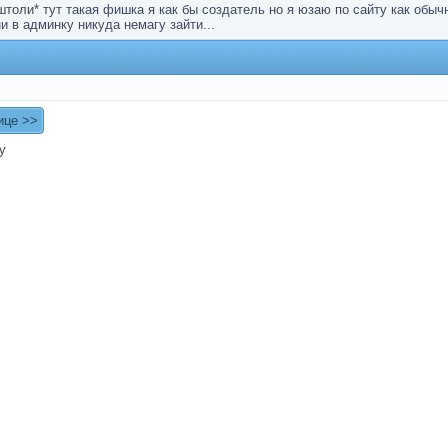
 штоли*
тут такая фишка я как бы создатель но я юзаю по сайту как обыч
и в админку никуда немагу зайти...
у