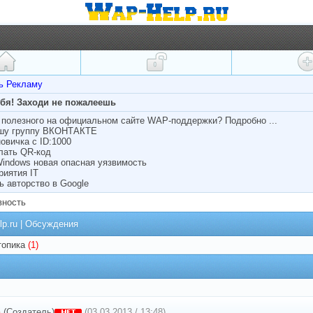
ть Рекламу
ебя! Заходи не пожалеешь
полезного на официальном сайте WAP-поддержки? Подробно ...
ашу группу ВКОНТАКТЕ
овичка с ID:1000
лать QR-код
Windows новая опасная уязвимость
риятия IT
ь авторство в Google
вность
lp.ru
|
Обсуждения
топика
(1)
n
(Создатель)
(03.03.2013 / 13:48)