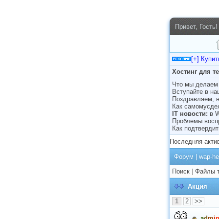
Привет, Гость!
[+] Купи
Хостинг для т
Что мы делаем 
Вступайте в н
Поздравляем, н
Как самомусде
IT новости:
в 
Проблемы восп
Как подтвердит
Последняя акти
Форум
|
wap-he
Поиск
|
Файлы 
Акция
1
2
>>
a
d
m
i