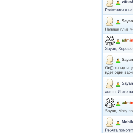
vitios
Работники а не
Sayan
Напиши плиз мо
a
d
m
i
Sayan, Хорошо,
Sayan
Ок))) ты мд ищ
идет одни вар
Sayan
admin, И ето н
a
d
m
i
Sayan, Могу по
Mobil
Ребята помогит