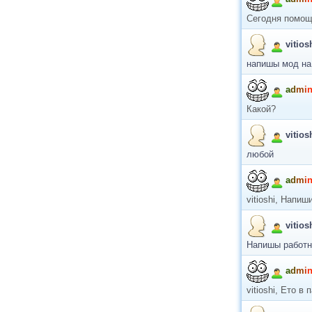
Сегодня помощ
vitios
напишы мод на
a
d
m
i
Какой?
vitios
любой
a
d
m
i
vitioshi, Напиш
vitios
Напишы работн
a
d
m
i
vitioshi, Ето в 