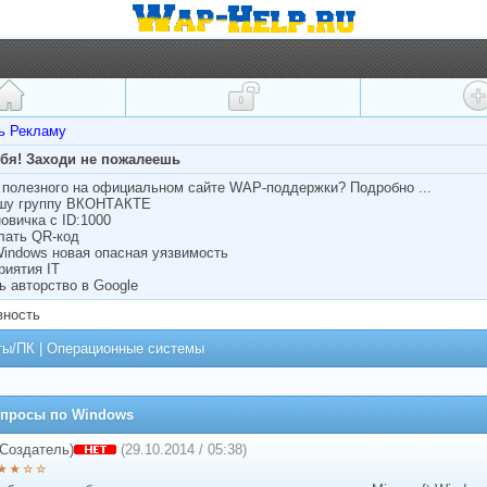
ть Рекламу
ебя! Заходи не пожалеешь
полезного на официальном сайте WAP-поддержки? Подробно ...
ашу группу ВКОНТАКТЕ
овичка с ID:1000
лать QR-код
Windows новая опасная уязвимость
риятия IT
ь авторство в Google
вность
ты/ПК
|
Операционные системы
просы по Windows
Создатель)
(29.10.2014 / 05:38)
★ ★ ☆ ☆