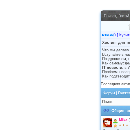
Привет, Гость!
[+] Купи
Хостинг для т
Что мы делаем 
Вступайте в н
Поздравляем, н
Как самомусде
IT новости:
в 
Проблемы восп
Как подтвердит
Последняя акти
Форум
|
Гадже
Поиск
Общие во
M
i
k
e
(
★ ★ ★ 