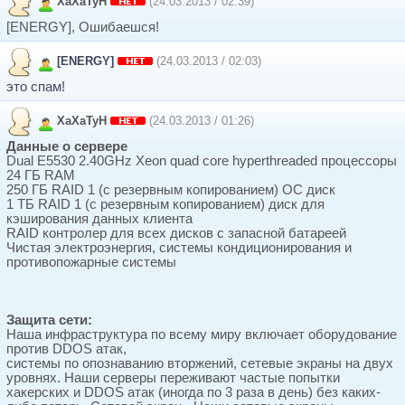
XaXaTyH
(24.03.2013 / 02:39)
[ENERGY], Ошибаешся!
[ENERGY]
(24.03.2013 / 02:03)
это спам!
XaXaTyH
(24.03.2013 / 01:26)
Данные о сервере
Dual E5530 2.40GHz Xeon quad core hyperthreaded процессоры
24 ГБ RAM
250 ГБ RAID 1 (с резервным копированием) ОС диск
1 ТБ RAID 1 (с резервным копированием) диск для
кэширования данных клиента
RAID контролер для всех дисков с запасной батареей
Чистая электроэнергия, системы кондиционирования и
противопожарные системы
Защита сети:
Наша инфраструктура по всему миру включает оборудование
против DDOS атак,
системы по опознаванию вторжений, сетевые экраны на двух
уровнях. Наши серверы переживают частые попытки
хакерских и DDOS атак (иногда по 3 раза в день) без каких-