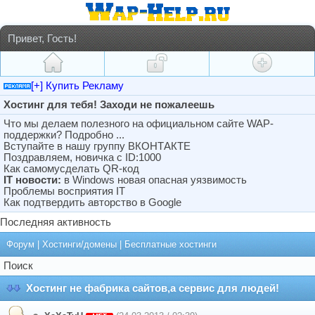
Привет, Гость!
[+] Купить Рекламу
Хостинг для тебя! Заходи не пожалеешь
Что мы делаем полезного на официальном сайте WAP-
поддержки? Подробно ...
Вступайте в нашу группу ВКОНТАКТЕ
Поздравляем, новичка с ID:1000
Как самомусделать QR-код
IT новости:
в Windows новая опасная уязвимость
Проблемы восприятия IT
Как подтвердить авторство в Google
Последняя активность
Форум
|
Хостинги/домены
|
Бесплатные хостинги
Поиск
Хостинг не фабрика сайтов,а сервис для людей!