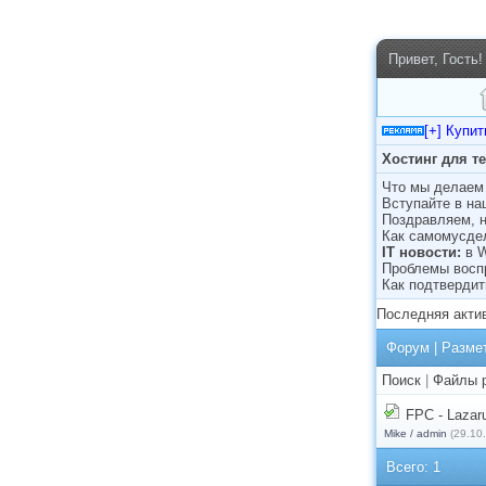
Привет, Гость!
[+] Купи
Хостинг для т
Что мы делаем 
Вступайте в н
Поздравляем, н
Как самомусде
IT новости:
в 
Проблемы восп
Как подтвердит
Последняя акти
Форум
|
Разме
Поиск
|
Файлы 
FPC - Lazar
Mike / admin
(29.10
Всего: 1