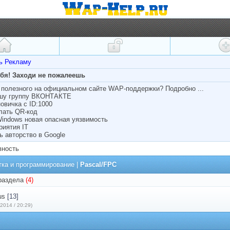
ть Рекламу
ебя! Заходи не пожалеешь
полезного на официальном сайте WAP-поддержки? Подробно ...
ашу группу ВКОНТАКТЕ
овичка с ID:1000
лать QR-код
Windows новая опасная уязвимость
риятия IT
ь авторство в Google
вность
тка и программирование
|
Pascal/FPC
раздела
(4)
us
[13]
.2014 / 20:29)