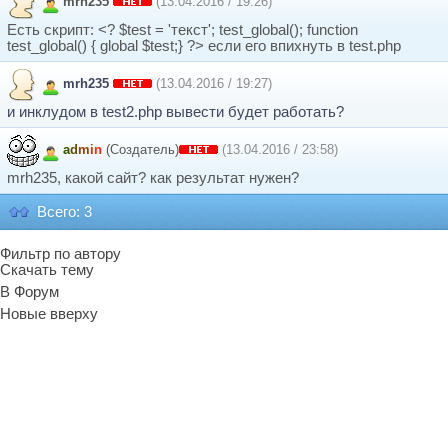
mrh235
(13.04.2016 / 19:26)
Есть скрипт: <? $test = 'текст'; test_global(); function
test_global() { global $test;} ?> если его впихнуть в test.php
mrh235
(13.04.2016 / 19:27)
и инклудом в test2.php вывести будет работать?
a
d
m
i
n
(Создатель)
(13.04.2016 / 23:58)
mrh235, какой сайт? как результат нужен?
Всего: 3
Фильтр по автору
Скачать тему
В Форум
Новые вверху