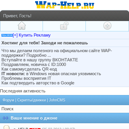
Привет, Гость!
[+] Купить Рекламу
Хостинг для тебя! Заходи не пожалеешь
Что мы делаем полезного на официальном сайте WAP-
поддержки? Подробно ...
Вступайте в нашу группу ВКОНТАКТЕ
Поздравляем, новичка с ID:1000
Как самомусделать QR-код
IT новости:
в Windows новая опасная уязвимость
Проблемы восприятия IT
Как подтвердить авторство в Google
Последняя активность
Форум
|
Скрипты/движки
|
JohnCMS
Поиск
Ваше мнение о джоне