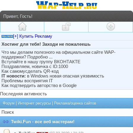
Привет, Гость!
[+] Купить Рекламу
Хостинг для тебя! Заходи не пожалеешь
Что мы делаем полезного на официальном сайте WAP-
поддержки? Подробно ...
Вступайте в нашу группу ВКОНТАКТЕ
Поздравляем, новичка с ID:1000
Как самомусделать QR-код
IT новости:
в Windows новая опасная уязвимость
Проблемы восприятия IT
Как подтвердить авторство в Google
Последняя активность
Форум
|
Интернет ресурсы
|
Реклама/оценка сайтов
Поиск
Twiki.Fun - все веб мастерам!