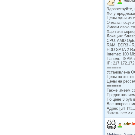
Mobia
Здравствуйте, 
Хочу предложи
Цены одни из с
Оплата посуточ
Имеем свою со
Хар-тики серве
Локация: Stras
CPU: AMD Opter
RAM: DDR3 - R
HDD SATA 2 Ra
Internet: 100 M
Панель: ISPMa
IP: 217.172.172
======
Установлена ОС
Цены на хостинг
Цены на рессел
======
Также имеем с
Предоставляем
По цене 3 руб в
Все вопросы м
Адрес [url=htt..
Читать все >>
a
d
m
i
Mobiaaa, Хост