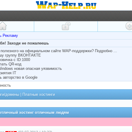
ть Рекламу
ебя! Заходи не пожалеешь
полезного на официальном сайте WAP-поддержки? Подробно ...
ашу группу ВКОНТАКТЕ
овичка с ID:1000
лать QR-код
Windows новая опасная уязвимость
риятия IT
ь авторство в Google
вность
нги/домены
|
Платные хостинги
 отличный хостинг отличным людям