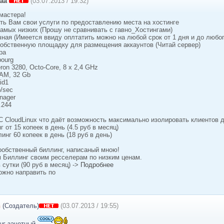
aa
(03.07.2013 / 19:32)
мастера!
ть Вам свои услуги по предоставлению места на хостинге
амых низких (Прошу не сравнивать с гавно_Хостингами)
ная (Имеется ввиду оплтатить можно на любой срок от 1 дня и до любого
обственную площадку для размещения аккаунтов (Читай сервер)
ра
bourg
on 3280, Octo-Core, 8 x 2,4 GHz
AM, 32 Gb
id1
b/sec
nager
.244
 CloudLinux что даёт возможность максимально изолировать клиентов др
 от 15 копеек в день (4.5 руб в месяц)
инг 60 копеек в день (18 руб в день)
ообственный биллинг, написаный мною!
 Биллинг своим ресселерам по низким ценам.
 сутки (90 руб в месяц) ->
Подробнее
ожно направить по
.
n
(Создатель)
(03.07.2013 / 19:55)
инг зачетный