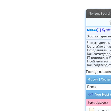
Привет, Гость!
[+] Купи
Хостинг для т
Что мы делаем 
Вступайте в н
Поздравляем, н
Как самомусде
IT новости:
в 
Проблемы восп
Как подтвердит
Последняя акти
Форум
|
Хости
Поиск
You-Host
Тема закрыта