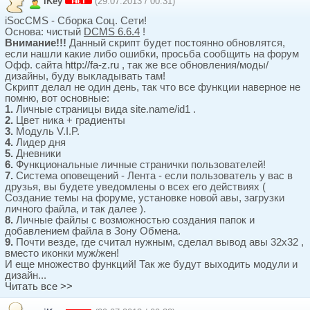
iKey
(29.07.2013 / 00:31)
iSocCMS - Сборка Соц. Сети!
Основа: чистый
DCMS 6.6.4
!
Внимание!!!
Данный скрипт будет постоянно обновлятся,
если нашли какие либо ошибки, просьба сообщить на форум
Офф. сайта
http://fa-z.ru
, так же все обновления/моды/
дизайны, буду выкладывать там!
Скрипт делал не один день, так что все функции наверное не
помню, вот основные:
1.
Личные страницы вида site.name/id1 .
2.
Цвет ника + градиенты
3.
Модуль V.I.P.
4.
Лидер дня
5.
Дневники
6.
Функциональные личные странички пользователей!
7.
Система оповещений - Лента - если пользователь у вас в
друзья, вы будете уведомлены о всех его действиях (
Создание темы на форуме, установке новой авы, загрузки
личного файла, и так далее ).
8.
Личные файлы с возможностью создания папок и
добавлением файла в Зону Обмена.
9.
Почти везде, где считал нужным, сделал вывод авы 32х32 ,
вместо иконки муж/жен!
И еще множество функций! Так же будут выходить модули и
дизайн...
Читать все >>