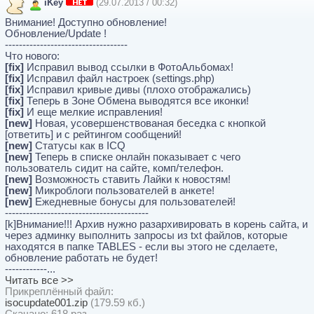
iKey
(29.07.2013 / 00:32)
Внимание! Доступно обновление!
Обновление/Update !
-----------------------------------
Что нового:
[fix]
Исправил вывод ссылки в ФотоАльбомах!
[fix]
Исправил файл настроек (settings.php)
[fix]
Исправил кривые дивы (плохо отображались)
[fix]
Теперь в Зоне Обмена выводятся все иконки!
[fix]
И еще мелкие исправления!
[new]
Новая, усовершенствованая беседка с кнопкой
[ответить] и с рейтингом сообщений!
[new]
Статусы как в ICQ
[new]
Теперь в списке онлайн показывает с чего
пользователь сидит на сайте, комп/телефон.
[new]
Возможность ставить Лайки к новостям!
[new]
Микроблоги пользователей в анкете!
[new]
Ежедневные бонусы для пользователей!
-----------------------------------------
[k]Внимание!!! Архив нужно разархивировать в корень сайта, и
через админку выполнить запросы из txt файлов, которые
находятся в папке TABLES - если вы этого не сделаете,
обновление работать не будет!
------------...
Читать все >>
Прикреплённый файл:
isocupdate001.zip
(179.59 кб.)