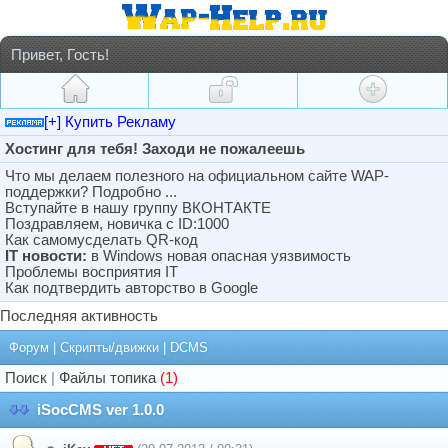
Привет, Гость!
[+] Купить Рекламу
Хостинг для тебя! Заходи не пожалеешь
Что мы делаем полезного на официальном сайте WAP-
поддержки? Подробно ...
Вступайте в нашу группу ВКОНТАКТЕ
Поздравляем, новичка с ID:1000
Как самомусделать QR-код
IT новости:
в Windows новая опасная уязвимость
Проблемы восприятия IT
Как подтвердить авторство в Google
Последняя активность
Форум
|
Скрипты/движки
|
DCMS
Поиск
|
Файлы топика
(1)
iSocCMS ver 1.0.0