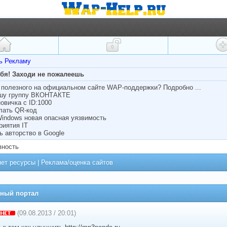
ть Рекламу
ебя! Заходи не пожалеешь
полезного на официальном сайте WAP-поддержки? Подробно ...
ашу группу ВКОНТАКТЕ
овичка с ID:1000
лать QR-код
Windows новая опасная уязвимость
риятия IT
ь авторство в Google
вность
нет ресурсы
|
Реклама/оценка сайтов
ный портал
(09.08.2013 / 20:01)