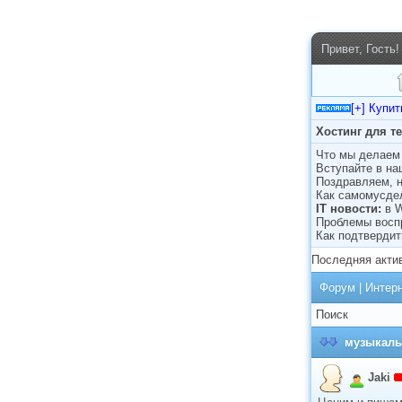
Привет, Гость!
[+] Купи
Хостинг для т
Что мы делаем 
Вступайте в н
Поздравляем, н
Как самомусде
IT новости:
в 
Проблемы восп
Как подтвердит
Последняя акти
Форум
|
Интер
Поиск
музыкаль
Jaki