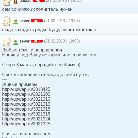
рамас
(21.02.2013 / 19:13)
сам сочиняю,исполнитель нужен
sever
(21.02.2013 / 19:08)
сюда заходить редко буду, пишет вконтакт)
sever
(21.02.2013 / 19:05)
Любые темы и направления.
Напишу под Вашу историю, или сочиню сам.
---
Скоро 8 марта, порадуйте любимую)
---
Срок выполнения от часа до семи суток.
---
Живые примеры:
http://upwap.ru/3018425
http://upwap.ru/3021309
http://upwap.ru/3021310
http://upwap.ru/3021313
http://upwap.ru/3021318
http://upwap.ru/3021319
http://upwap.ru/3021324
http://upwap.ru/3021325
---
Связь с исполнителем: