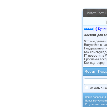
Привет, Гость!
[+] Купи
Хостинг для т
Что мы делаем 
Вступайте в н
Поздравляем, н
Как самомусде
IT новости:
в 
Проблемы восп
Как подтвердит
Форум
| Поиск
Искать в на
Длина запроса: 4 
Поиск нечувствит
Результаты вывод