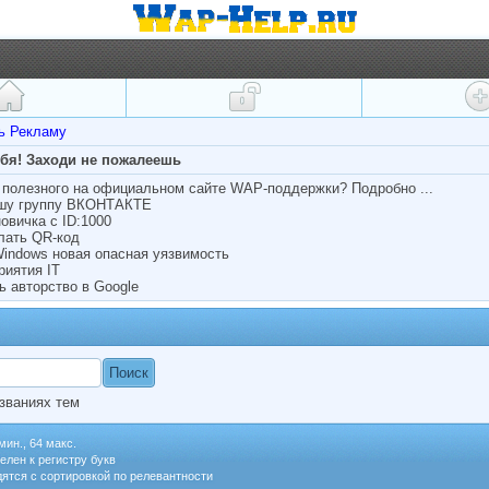
ть Рекламу
ебя! Заходи не пожалеешь
полезного на официальном сайте WAP-поддержки? Подробно ...
ашу группу ВКОНТАКТЕ
овичка с ID:1000
лать QR-код
Windows новая опасная уязвимость
риятия IT
ь авторство в Google
званиях тем
мин., 64 макс.
елен к регистру букв
ятся с сортировкой по релевантности