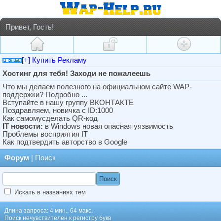
Привет, Гость!
[+] Купить Рекламу
Хостинг для тебя! Заходи не пожалеешь
Что мы делаем полезного на официальном сайте WAP-
поддержки? Подробно ...
Вступайте в нашу группу ВКОНТАКТЕ
Поздравляем, новичка с ID:1000
Как самомусделать QR-код
IT новости:
в Windows новая опасная уязвимость
Проблемы восприятия IT
Как подтвердить авторство в Google
Форум
| Поиск
Искать в названиях тем
Длина запроса: 4 мин., 64 макс.
Поиск нечувствителен к регистру букв