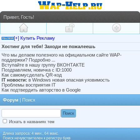
Привет, Гость!
[+] Купить Рекламу
Хостинг для тебя! Заходи не пожалеешь
Что мы делаем полезного на официальном сайте WAP-
поддержки? Подробно ...
Вступайте в нашу группу ВКОНТАКТЕ
Поздравляем, новичка с ID:1000
Как самомусделать QR-код
IT новости:
в Windows новая опасная уязвимость
Проблемы восприятия IT
Как подтвердить авторство в Google
Форум
| Поиск
Искать в названиях тем
Длина запроса: 4 мин., 64 макс.
Поиск нечувствителен к регистру букв