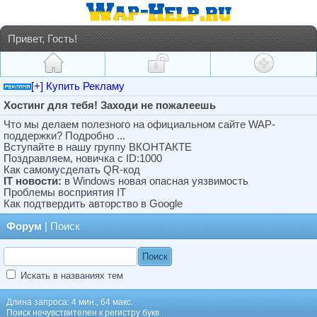
Привет, Гость!
[+] Купить Рекламу
Хостинг для тебя! Заходи не пожалеешь
Что мы делаем полезного на официальном сайте WAP-
поддержки? Подробно ...
Вступайте в нашу группу ВКОНТАКТЕ
Поздравляем, новичка с ID:1000
Как самомусделать QR-код
IT новости:
в Windows новая опасная уязвимость
Проблемы восприятия IT
Как подтвердить авторство в Google
Форум
| Поиск
Искать в названиях тем
Длина запроса: 4 мин., 64 макс.
Поиск нечувствителен к регистру букв