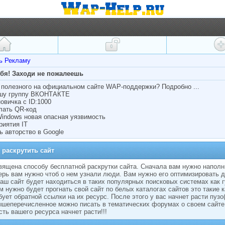
ть Рекламу
ебя! Заходи не пожалеешь
полезного на официальном сайте WAP-поддержки? Подробно ...
ашу группу ВКОНТАКТЕ
овичка с ID:1000
лать QR-код
Windows новая опасная уязвимость
риятия IT
ь авторство в Google
 раскрутить сайт
вящена способу бесплатной раскрутки сайта. Сначала вам нужно наполн
ерь вам нужно чтоб о нем узнали люди. Вам нужно его оптимизировать 
ваш сайт будет находиться в таких популярных поисковых системах как г
м нужно будет прогнать свой сайт по белых каталогах сайтов это такие 
бует обратной ссылки на их ресурс. После этого у вас начнет расти пузо
ышеперечисленное можно писать в тематических форумах о своем сайте
ть вашего ресурса начнет расти!!!