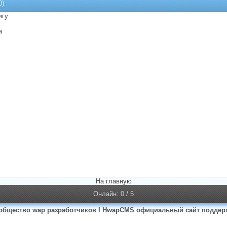
0)
игу
а
На главную
Онлайн: 0 / 5
общество wap разработчиков I HwapCMS официальный сайт поддер