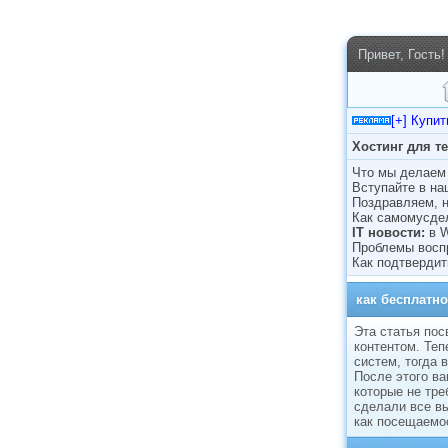
Привет, Гость!
[+] Купи
Хостинг для т
Что мы делаем 
Вступайте в н
Поздравляем, н
Как самомусде
IT новости:
в 
Проблемы восп
Как подтвердит
как бесплатно
Эта статья пос
контентом. Теп
систем, тогда 
После этого ва
которые не тре
сделали все в
как посещаемос