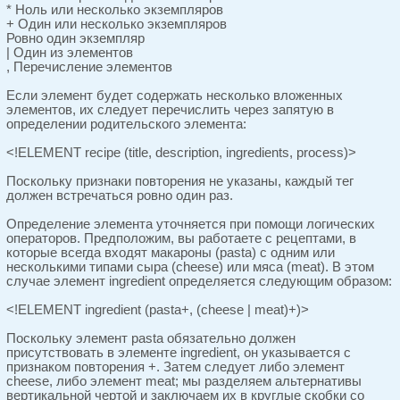
* Ноль или несколько экземпляров
+ Один или несколько экземпляров
Ровно один экземпляр
| Один из элементов
, Перечисление элементов
Если элемент будет содержать несколько вложенных
элементов, их следует перечислить через запятую в
определении родительского элемента:
<!ELEMENT recipe (title, description, ingredients, process)>
Поскольку признаки повторения не указаны, каждый тег
должен встречаться ровно один раз.
Определение элемента уточняется при помощи логических
операторов. Предположим, вы работаете с рецептами, в
которые всегда входят макароны (pasta) с одним или
несколькими типами сыра (cheese) или мяса (meat). В этом
случае элемент ingredient определяется следующим образом:
<!ELEMENT ingredient (pasta+, (cheese | meat)+)>
Поскольку элемент pasta обязательно должен
присутствовать в элементе ingredient, он указывается с
признаком повторения +. Затем следует либо элемент
cheese, либо элемент meat; мы разделяем альтернативы
вертикальной чертой и заключаем их в круглые скобки со