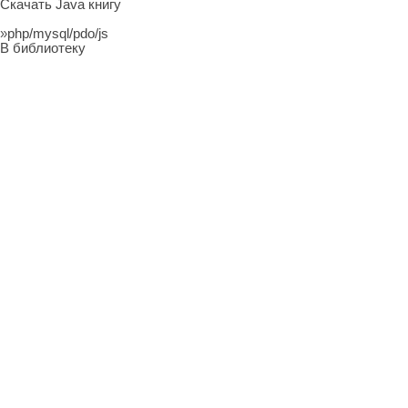
Скачать Java книгу
»
php/mysql/pdo/js
В библиотеку