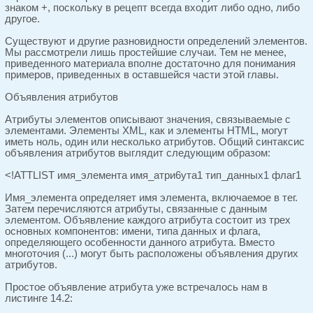
знаком +, поскольку в рецепт всегда входит либо одно, либо
другое.
Существуют и другие разновидности определений элементов.
Мы рассмотрели лишь простейшие случаи. Тем не менее,
приведенного материала вполне достаточно для понимания
примеров, приведенных в оставшейся части этой главы.
Объявления атрибутов
Атрибуты элементов описывают значения, связываемые с
элементами. Элементы XML, как и элементы HTML, могут
иметь ноль, один или несколько атрибутов. Общий синтаксис
объявления атрибутов выглядит следующим образом:
<!ATTLIST имя_элемента имя_атри6ута1 тип_данных1 флаг1
Имя_элемента определяет имя элемента, включаемое в тег.
Затем перечисляются атрибуты, связанные с данным
элементом. Объявление каждого атрибута состоит из трех
основных компонентов: имени, типа данных и флага,
определяющего особенности данного атрибута. Вместо
многоточия (...) могут быть расположены объявления других
атрибутов.
Простое объявление атрибута уже встречалось нам в
листинге 14.2: