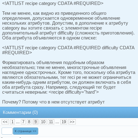
<!ATTLIST recipe category CDATA #REQUIRED>
Тем не менее, как видно из приведенного общего
определения, допускается одновременное объявление
нескольких атрибутов. Допустим, в дополнение к атрибуту
category вы хотите связать с элементом recipe
дополнительный атрибут difficulty (сложность приготовления).
Оба атрибута объявляются в одном списке:
<!ATTLIST recipe category CDATA #REQUIRED difficulty CDATA
#REQUIRED>
Форматировать объявления подобным образом
необязательно; тем не менее, многострочные объявления
нагляднее однострочных. Кроме того, поскольку оба атрибута
являются обязательными, тег reci ре не может ограничиться
каким-нибудь одним атрибутом, он должен включать в себя
оба атрибута сразу. Например, следующий тег будет
считаться неверным: <recipe difficulty="hard">
Почему? Потому что в нем отсутствует атрибут
Комментарии
(0)
<<
1
...
7
8
9
10
11
...
19
>>