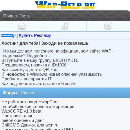
Привет, Гость!
[+] Купить Рекламу
Хостинг для тебя! Заходи не пожалеешь
Что мы делаем полезного на официальном сайте WAP-
поддержки? Подробно ...
Вступайте в нашу группу ВКОНТАКТЕ
Поздравляем, новичка с ID:1000
Как самомусделать QR-код
IT новости:
в Windows новая опасная уязвимость
Проблемы восприятия IT
Как подтвердить авторство в Google
Форум
| Прочее
Не работает вход HwapCms
hmpAuth новое слово в авторизации
WapCORE v1.0 beta
Поставить двиг
революционный двиг
ChiliCMS-Движок для wen.ru
Помоги мне найти онлайн игры PHP